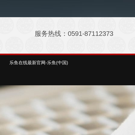
服务热线：0591-87112373
乐鱼在线最新官网-乐鱼(中国)