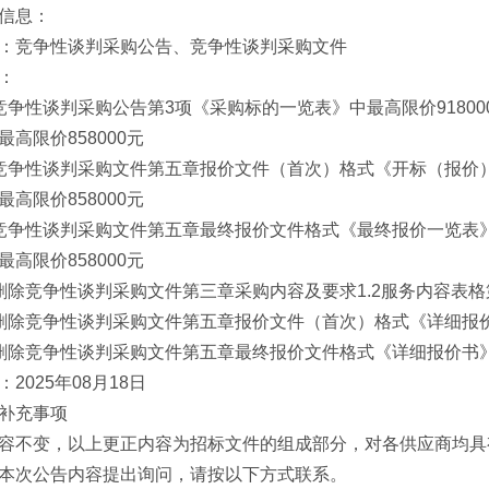
信息：
：竞争性谈判采购公告、竞争性谈判采购文件
：
竞争性谈判采购公告第3项《采购标的一览表》中最高限价91800
高限价858000元
竞争性谈判采购文件第五章报价文件（首次）格式《开标（报价）一
高限价858000元
竞争性谈判采购文件第五章最终报价文件格式《最终报价一览表》中
高限价858000元
删除竞争性谈判采购文件第三章采购内容及要求1.2服务内容表格
删除竞争性谈判采购文件第五章报价文件（首次）格式《详细报价
删除竞争性谈判采购文件第五章最终报价文件格式《详细报价书》
2025年08月18日
补充事项
不变，以上更正内容为招标文件的组成部分，对各供应商均具
本次公告内容提出询问，请按以下方式联系。