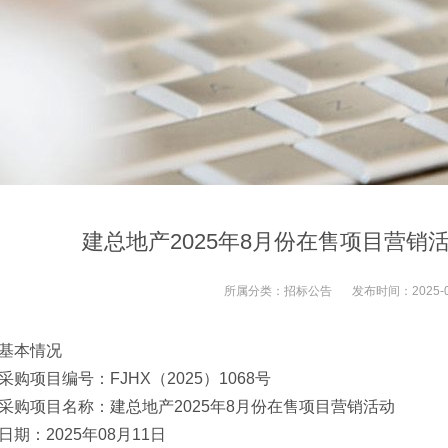
建总地产2025年8月份在售项目营销
所属分类：
招标公告
发布时间：
2025-
基本情况
购项目编号：FJHX（2025）1068号
采购项目名称：建总地产2025年8月份在售项目营销活动
期：2025年08月11日