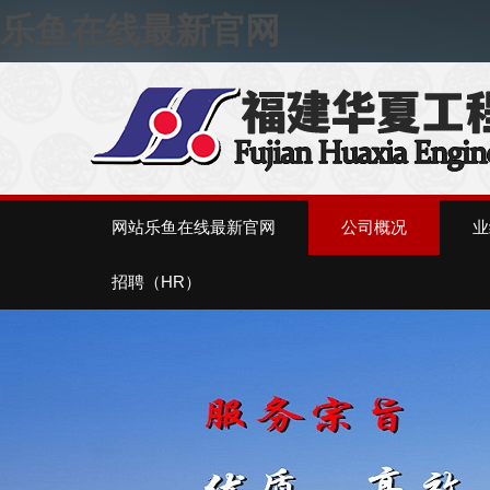
乐鱼在线最新官网
网站乐鱼在线最新官网
公司概况
业
招聘（HR）