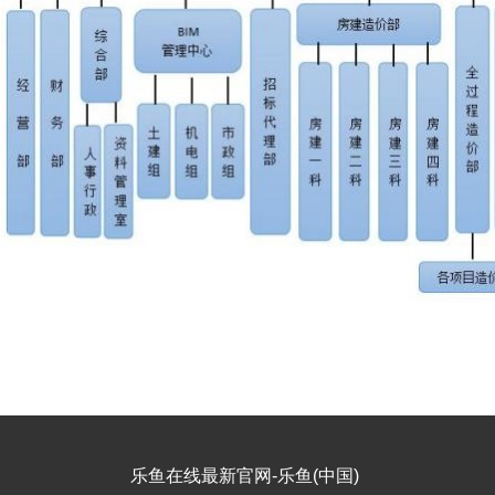
乐鱼在线最新官网-乐鱼(中国)