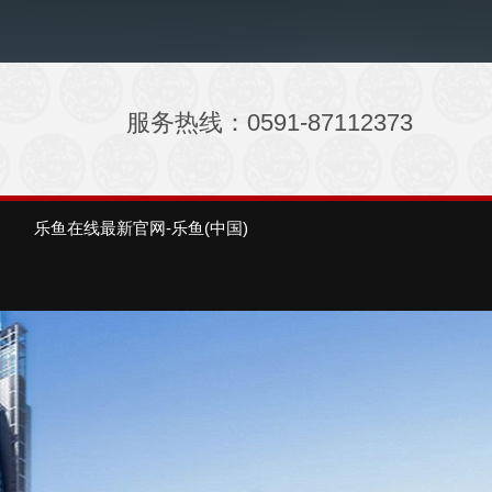
服务热线：0591-87112373
乐鱼在线最新官网-乐鱼(中国)