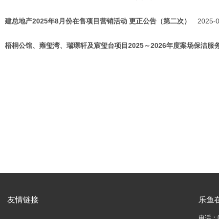
建总地产2025年8月份在售项目营销活动 更正公告（第二次）
2025-
梧桐公馆、雍玺湾、瑞璟轩及宸玺台项目2025～2026年度案场保洁
友情链接
乐鱼在
电话：05