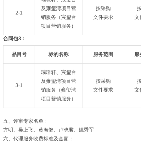
及雍玺湾项目营
按采购
2-1
销服务（宸玺台
文件要求
文
项目营销服务）
合同包3：
品目号
标的名称
服务范围
服
瑞璟轩、宸玺台
及雍玺湾项目营
按采购
3-1
销服务（雍玺湾
文件要求
文
项目营销服务）
五、评审专家名单：
方明、吴上飞、黄海健、卢晓君、姚秀军
六、代理服务收费标准及金额：