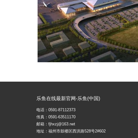
乐鱼在线最新官网-乐鱼(中国)
电话：0591-87112373
传真：0591-63511170
邮箱：fjhxzj@163.net
地址：福州市鼓楼区西洪路528号2#602