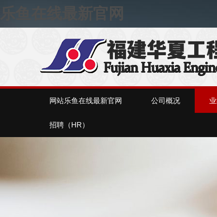
乐鱼在线最新官网
网站乐鱼在线最新官网
公司概况
业
招聘（HR）