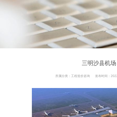
三明沙县机场
所属分类：
工程造价咨询
发布时间：
202