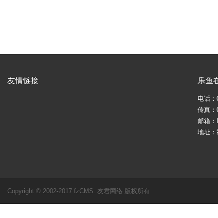
友情链接
乐鱼在
电话：05
传真：05
邮箱：fj
地址：
Copyright © 2002-2017 fzCMS. 友君网络 版权所有