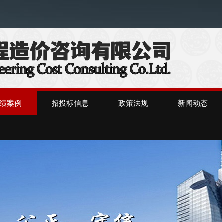
绩案例
招投标信息
政策法规
新闻动态