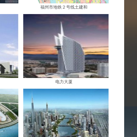
工
福州市地铁２号线土建和
电力大厦