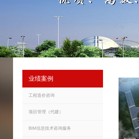
业绩案例
工程造价咨询
项目管理（代建）
BIM信息技术咨询服务