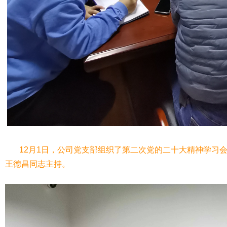
12月1日，公司党支部组织了第二次党的二十大精神学习会
王德昌同志主持。