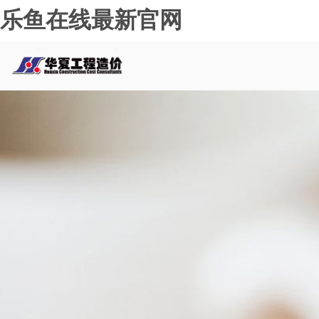
乐鱼在线最新官网