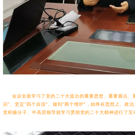
会议全面学习了党的二十大提出的重要思想、重要观点、重大
识”、坚定“四个自信”、做到“两个维护”，始终在思想上、
党积极分子、中高层领导就学习贯彻党的二十大精神进行了互